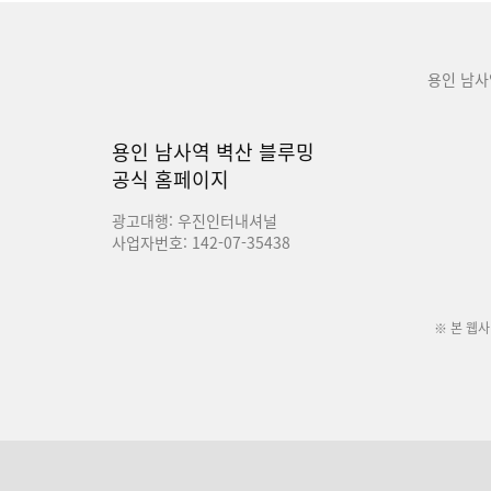
용인 남사
용인 남사역 벽산 블루밍
공식 홈페이지
광고대행: 우진인터내셔널
사업자번호: 142-07-35438
※ 본 웹