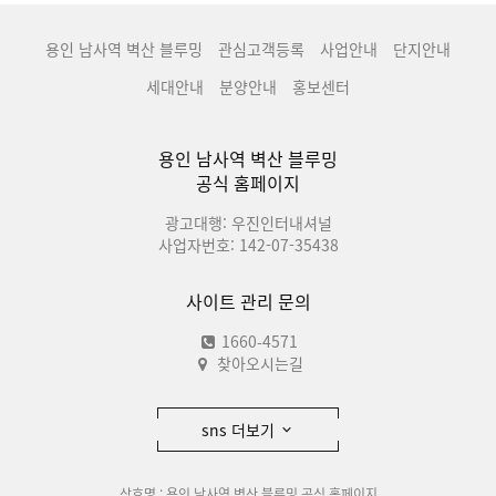
용인 남사역 벽산 블루밍
관심고객등록
사업안내
단지안내
세대안내
분양안내
홍보센터
용인 남사역 벽산 블루밍
공식 홈페이지
광고대행: 우진인터내셔널
사업자번호: 142-07-35438
사이트 관리 문의
1660-4571
찾아오시는길
sns 더보기
상호명 : 용인 남사역 벽산 블루밍 공식 홈페이지