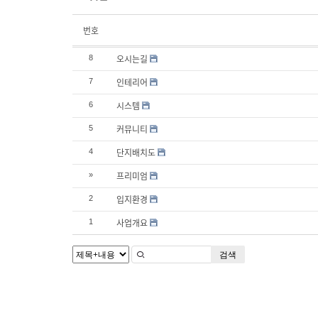
번호
오시는길
8
인테리어
7
시스템
6
커뮤니티
5
단지배치도
4
프리미엄
»
입지환경
2
사업개요
1
검색