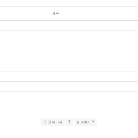
제목
1
첫 페이지
끝 페이지