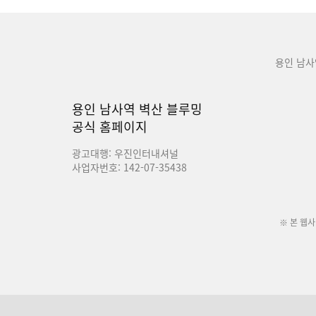
용인 남사
용인 남사역 벽산 블루밍
공식 홈페이지
광고대행: 우진인터내셔널
사업자번호: 142-07-35438
※ 본 웹