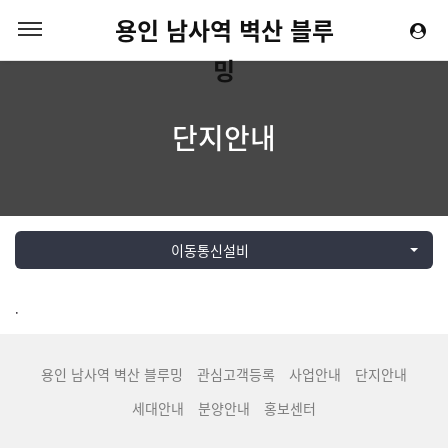
용인 남사역 벽산 블루
밍
단지안내
이동통신설비
.
용인 남사역 벽산 블루밍
관심고객등록
사업안내
단지안내
세대안내
분양안내
홍보센터