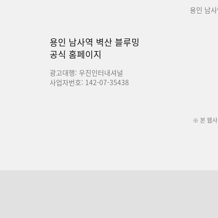
용인 남사
용인 남사역 벽산 블루밍
공식 홈페이지
광고대행: 우진인터내셔널
사업자번호: 142-07-35438
※ 본 웹