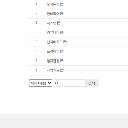
오시는길
8
인테리어
7
시스템
6
커뮤니티
5
단지배치도
4
프리미엄
3
입지환경
2
사업개요
1
검색