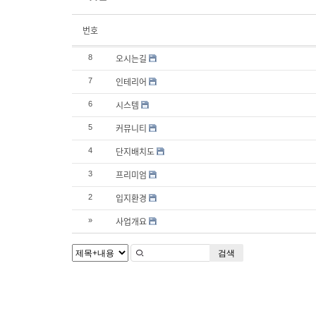
번호
오시는길
8
인테리어
7
시스템
6
커뮤니티
5
단지배치도
4
프리미엄
3
입지환경
2
사업개요
»
검색