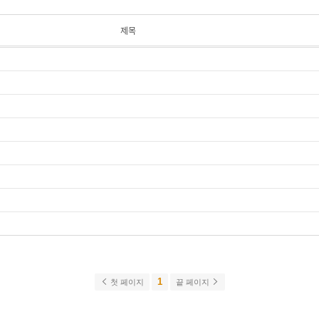
제목
1
첫 페이지
끝 페이지