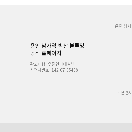
용인 남사
용인 남사역 벽산 블루밍
공식 홈페이지
광고대행: 우진인터내셔널
사업자번호: 142-07-35438
※ 본 웹